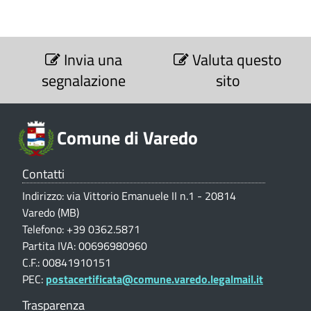
V
e
a
d
S
o
r
e
Invia una
Valuta questo
z
r
segnalazione
sito
e
i
a
o
d
n
r
e
Comune di Varedo
o
i
V
a
(
|
Contatti
l
D
u
M
Indirizzo: via Vittorio Emanuele II n.1 - 20814
t
e
Varedo (MB)
B
a
Telefono: +39 0362.5871
z
m
)
Partita IVA: 00696980960
i
o
o
C.F.: 00841910151
n
g
PEC:
postacertificata@comune.varedo.legalmail.it
e
r
Trasparenza
p