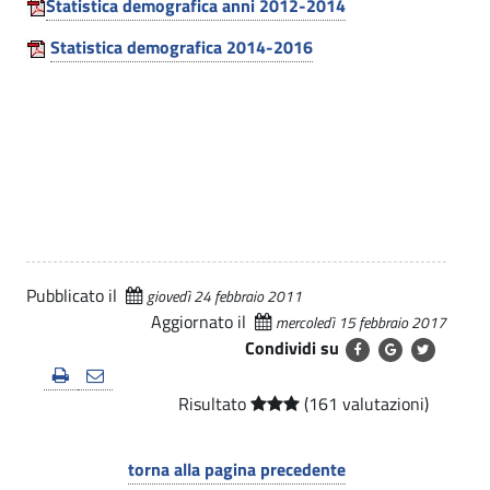
o
Statistica demografica anni 2012-2014
n
i
.
n
p
Statistica demografica 2014-2016
e
a
e
|
l
U
-
e
f
C
f
o
i
m
c
u
Pubblicato il
i
giovedì 24 febbraio 2011
Aggiornato il
mercoledì 15 febbraio 2017
n
,
Condividi su
s
e
e
Risultato
(161 valutazioni)
d
d
i
torna alla pagina precedente
i