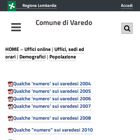
v
v
Regione Lombardia
Accedi
a
a
i
i
Comune di Varedo
a
a
l
l
c
m
P
U
o
e
HOME
»
Uffici online
|
Uffici, sedi ed
f
n
n
o
orari
|
Demografici
|
Popolazione
t
u
f
p
e
p
i
n
r
o
Qualche 'numero' sui varedesi 2004
c
u
i
Qualche 'numero' sui varedesi 2005
l
t
n
i
Qualche 'numero' sui varedesi 2006
o
c
a
o
Qualche 'numero' sui varedesi 2007
p
i
n
z
r
p
Qualche 'numero' sui varedesi 2008
i
a
l
i
Qualche "numero" sui varedesi 2010
n
l
i
c
e