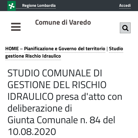
v
v
Regione Lombardia
Accedi
a
a
i
i
Comune di Varedo
a
a
l
l
c
m
S
P
o
e
HOME
»
Pianificazione e Governo del territorio
|
Studio
i
n
n
t
gestione Rischio Idraulico
t
u
a
u
STUDIO COMUNALE DI
e
p
n
n
r
d
GESTIONE DEL RISCHIO
i
u
i
i
t
n
IDRAULICO presa d'atto con
f
o
c
o
i
deliberazione di
p
i
c
g
r
p
Giunta Comunale n. 84 del
i
a
a
e
10.08.2020
n
l
z
c
e