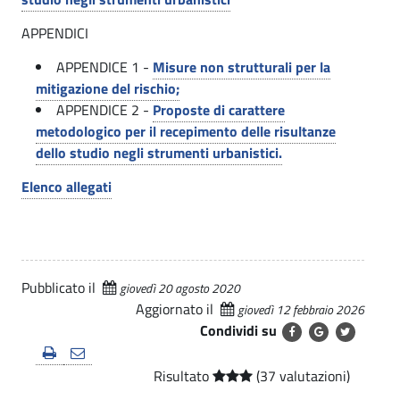
s
o
APPENDICI
c
(
APPENDICE 1 -
Misure non strutturali per la
h
M
mitigazione del rischio;
i
APPENDICE 2 -
Proposte di carattere
B
o
metodologico per il recepimento delle risultanze
dello studio negli strumenti urbanistici.
)
I
d
Elenco allegati
r
a
u
Pubblicato il
giovedì 20 agosto 2020
l
Aggiornato il
giovedì 12 febbraio 2026
i
Condividi su
c
Risultato
(37 valutazioni)
o