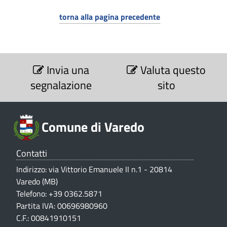
-
torna alla pagina precedente
C
o
m
S
e
Invia una
Valuta questo
u
z
segnalazione
sito
n
i
o
e
n
d
e
Comune di Varedo
V
i
a
Contatti
l
V
u
Indirizzo: via Vittorio Emanuele II n.1 - 20814
a
t
Varedo (MB)
a
r
Telefono: +39 0362.5871
z
e
Partita IVA: 00696980960
i
o
C.F.: 00841910151
d