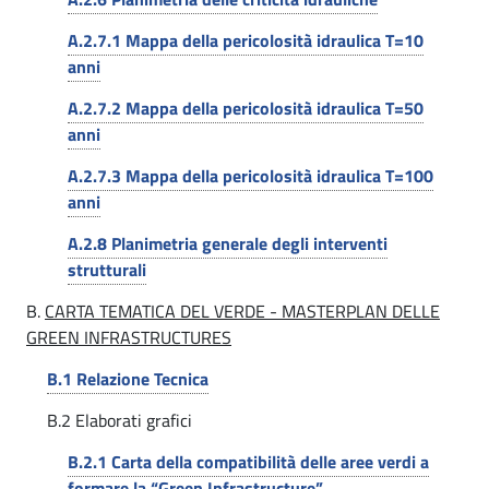
o
l
A.2.7.1 Mappa della pericolosità idraulica T=10
I
t
anni
e
d
A.2.7.2 Mappa della pericolosità idraulica T=50
r
r
anni
r
a
A.2.7.3 Mappa della pericolosità idraulica T=100
i
anni
u
t
A.2.8 Planimetria generale degli interventi
l
o
strutturali
r
i
B.
CARTA TEMATICA DEL VERDE - MASTERPLAN DELLE
i
GREEN INFRASTRUCTURES
c
o
B.1 Relazione Tecnica
o
|
B.2 Elaborati grafici
-
S
B.2.1 Carta della compatibilità delle aree verdi a
C
t
formare la “Green Infrastructure”