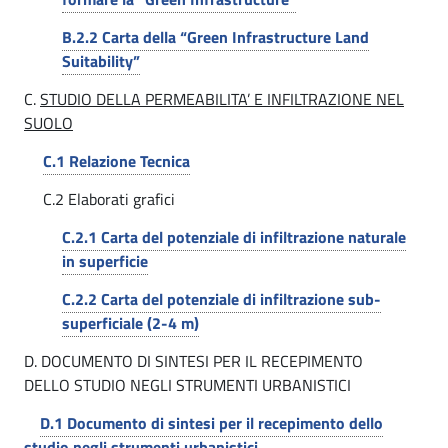
o
u
B.2.2 Carta della “Green Infrastructure Land
d
m
Suitability”
i
u
C.
STUDIO DELLA PERMEABILITA’ E INFILTRAZIONE NEL
o
SUOLO
n
g
C.1 Relazione Tecnica
e
e
C.2 Elaborati grafici
d
s
C.2.1 Carta del potenziale di infiltrazione naturale
t
i
in superficie
i
V
C.2.2 Carta del potenziale di infiltrazione sub-
o
a
superficiale (2-4 m)
n
r
D. DOCUMENTO DI SINTESI PER IL RECEPIMENTO
e
DELLO STUDIO NEGLI STRUMENTI URBANISTICI
e
R
D.1 Documento di sintesi per il recepimento dello
i
d
studio negli strumenti urbanistici