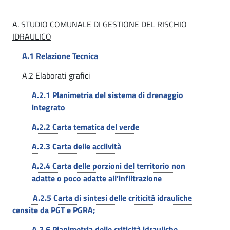
s
i
i
.
t
p
o
A.
STUDIO COMUNALE DI GESTIONE DEL RISCHIO
a
IDRAULICO
i
n
l
A.1 Relazione Tecnica
e
o
e
e
A.2 Elaborati grafici
n
G
A.2.1 Planimetria del sistema di drenaggio
e
o
integrato
R
v
A.2.2 Carta tematica del verde
i
e
A.2.3 Carta delle acclività
s
r
A.2.4 Carta delle porzioni del territorio non
n
c
adatte o poco adatte all’infiltrazione
o
h
A.2.5 Carta di sintesi delle criticità idrauliche
d
censite da PGT e PGRA;
i
e
A.2.6 Planimetria delle criticità idrauliche