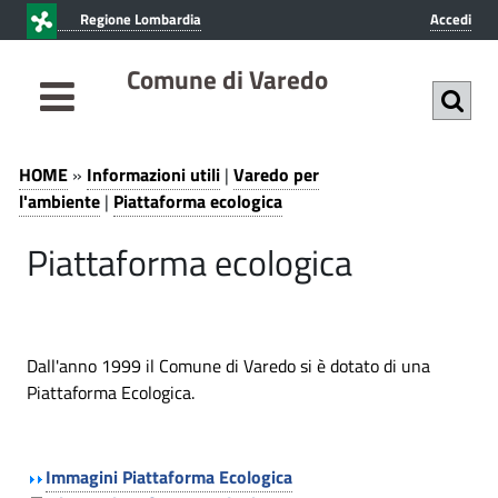
v
v
Regione Lombardia
Accedi
a
a
i
i
Comune di Varedo
a
a
l
l
c
m
P
I
o
e
HOME
»
Informazioni utili
|
Varedo per
n
n
n
i
l'ambiente
|
Piattaforma ecologica
t
u
f
a
Piattaforma ecologica
e
p
o
n
r
t
r
u
i
t
t
n
m
o
c
Dall'anno 1999 il Comune di Varedo si è dotato di una
a
a
p
i
Piattaforma Ecologica.
z
f
r
p
i
a
i
o
n
l
Immagini Piattaforma Ecologica
o
c
e