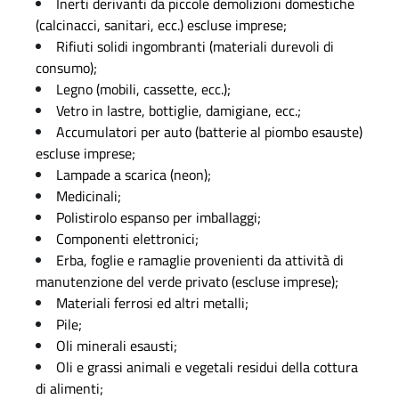
Inerti derivanti da piccole demolizioni domestiche
e
)
P
(calcinacci, sanitari, ecc.) escluse imprese;
_
i
d
Rifiuti solidi ingombranti (materiali durevoli di
0
consumo);
a
o
Legno (mobili, cassette, ecc.);
t
Vetro in lastre, bottiglie, damigiane, ecc.;
(
t
Accumulatori per auto (batterie al piombo esauste)
M
escluse imprese;
a
Lampade a scarica (neon);
B
f
Medicinali;
o
)
Polistirolo espanso per imballaggi;
Componenti elettronici;
r
Erba, foglie e ramaglie provenienti da attività di
m
manutenzione del verde privato (escluse imprese);
a
Materiali ferrosi ed altri metalli;
Pile;
e
Oli minerali esausti;
c
Oli e grassi animali e vegetali residui della cottura
o
di alimenti;