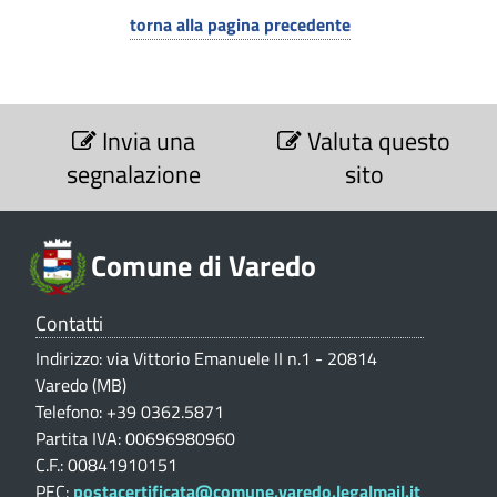
i
torna alla pagina precedente
V
a
S
r
e
Invia una
Valuta questo
e
z
segnalazione
sito
i
d
o
o
n
e
Comune di Varedo
(
V
a
M
Contatti
l
B
u
Indirizzo: via Vittorio Emanuele II n.1 - 20814
t
)
Varedo (MB)
a
Telefono: +39 0362.5871
z
Partita IVA: 00696980960
i
o
C.F.: 00841910151
n
PEC:
postacertificata@comune.varedo.legalmail.it