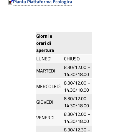
r
Pianta Piattaforma Ecologica
n
i
.
m
p
i
a
a
u
l
t
e
e
S
Giorni e
i
i
orari di
c
t
apertura
l
o
o
LUNEDì
CHIUSO
i
u
l
8.30/12.00 –
f
|
MARTEDì
14.30/18.00
f
o
V
8.30/12.00 –
i
MERCOLEDì
g
a
14.30/18.00
c
i
8.30/12.00 –
r
i
GIOVEDì
a
14.30/18.00
e
c
l
8.30/12.00 –
d
VENERDì
e
14.30/18.00
a
d
o
8.30/12.30 –