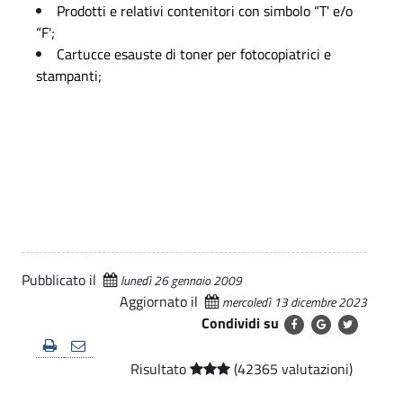
Prodotti e relativi contenitori con simbolo “T' e/o
l
“F';
o
Cartucce esauste di toner per fotocopiatrici e
g
stampanti;
i
c
a
-
C
o
m
Pubblicato il
lunedì 26 gennaio 2009
u
Aggiornato il
mercoledì 13 dicembre 2023
Condividi su
n
e
Risultato
(42365 valutazioni)
d