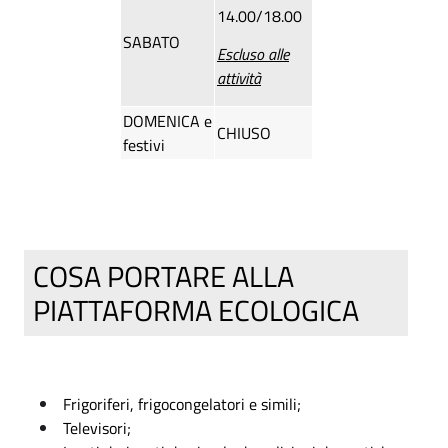
-
e
p
14.00/18.00
l
SABATO
C
e
c
Escluso alle
o
attività
r
o
m
l
m
DOMENICA e
u
CHIUSO
'
festivi
n
u
e
a
n
d
m
i
e
b
V
COSA PORTARE ALLA
a
i
d
r
PIATTAFORMA ECOLOGICA
e
i
e
n
d
V
o
t
a
(
e
Frigoriferi, frigocongelatori e simili;
M
r
Televisori;
|
B